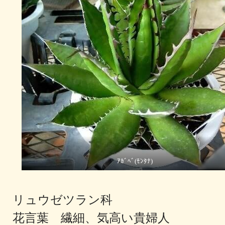
ｱｶﾞﾍﾞ(ﾓﾝﾀﾅ)
リュウゼツラン科
花言葉 繊細、気高い貴婦人