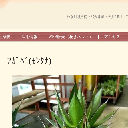
神奈川県足柄上郡大井町上大井245-1 TEL（0
社概要
採用情報
WEB販売（花きネット）
アクセス
ｱｶﾞﾍﾞ(ﾓﾝﾀﾅ)