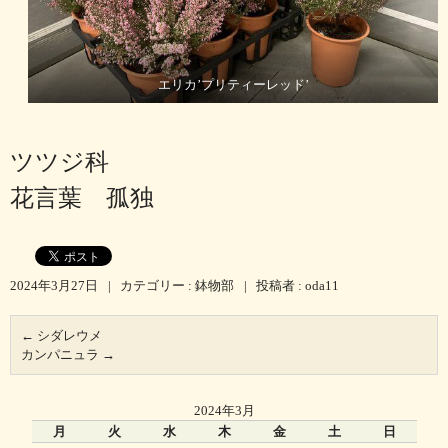
エリカ’プリティーレッド’
ツツジ科
花言葉 孤独
2024年3月27日
|
カテゴリー :
鉢物部
|
投稿者 : oda11
←
シダレウメ
カンパニュラ
→
2024年3月
月
火
水
木
金
土
日