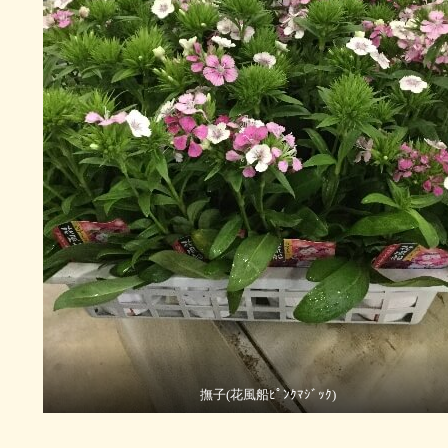
撫子(花風船ﾋﾟﾝｸﾏｼﾞｯｸ)