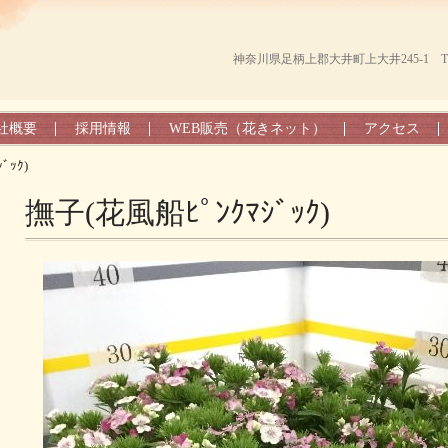
神奈川県足柄上郡大井町上大井245-1 TEL（0
社概要
採用情報
WEB販売（花きネット）
アクセス
ﾞｯｸ)
撫子(花風船ﾋﾟﾝｸﾏｼﾞｯｸ)