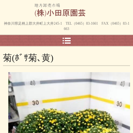
神奈川県足柄上郡大井町上大井245-1 TEL（0465）83-1661 FAX（0465）83-1
663
菊(ﾎﾞｻ菊､黄)