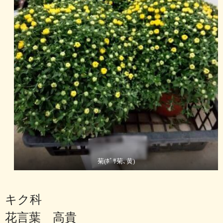
菊(ﾎﾞｻ菊､黄)
キク科
花言葉 高貴