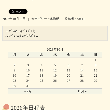
2023年10月19日
|
カテゴリー :
鉢物部
|
投稿者 : oda11
←
ｾﾞﾗﾆｭｰﾑ(ﾌﾞﾙｽﾞｱｲ)
ｵﾝｼｼﾞｭｰﾑ(ｱﾛﾊｲﾜﾅｶﾞ)
→
2023年10月
月
火
水
木
金
土
日
1
2
3
4
5
6
7
8
9
10
11
12
13
14
15
16
17
18
19
20
21
22
23
24
25
26
27
28
29
30
31
« 9月
11月 »
2026年日程表