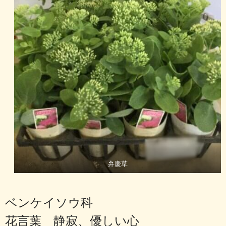
弁慶草
ベンケイソウ科
花言葉 静寂、優しい心