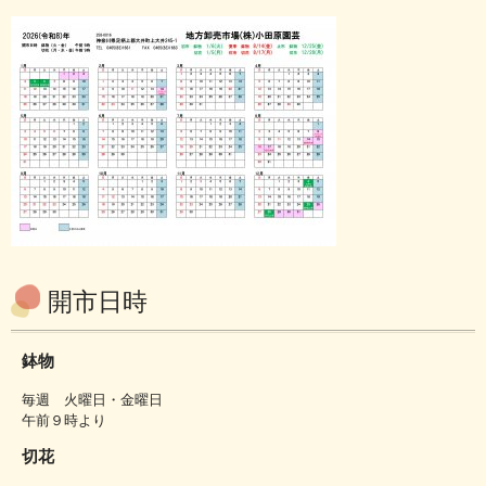
開市日時
鉢物
毎週 火曜日・金曜日
午前９時より
切花