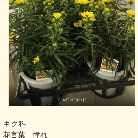
ｺﾞｰﾙﾃﾞﾝﾋﾟﾗﾐｯﾄﾞ
キク科
花言葉 憧れ