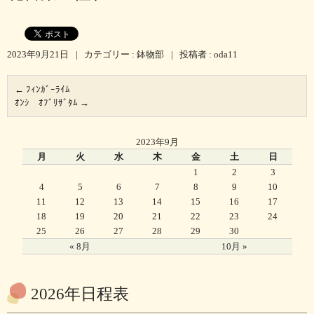
2023年9月21日
|
カテゴリー :
鉢物部
|
投稿者 : oda11
←
ﾌｨﾝｶﾞｰﾗｲﾑ
ｵﾝｼ ｵﾌﾞﾘｻﾞﾀﾑ
→
2023年9月
月
火
水
木
金
土
日
1
2
3
4
5
6
7
8
9
10
11
12
13
14
15
16
17
18
19
20
21
22
23
24
25
26
27
28
29
30
« 8月
10月 »
2026年日程表