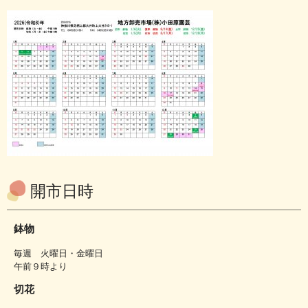
開市日時
鉢物
毎週 火曜日・金曜日
午前９時より
切花