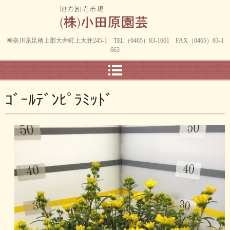
神奈川県足柄上郡大井町上大井245-1 TEL（0465）83-1661 FAX（0465）83-1
663
ｺﾞｰﾙﾃﾞﾝﾋﾟﾗﾐｯﾄﾞ