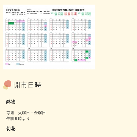
開市日時
鉢物
毎週 火曜日・金曜日
午前９時より
切花