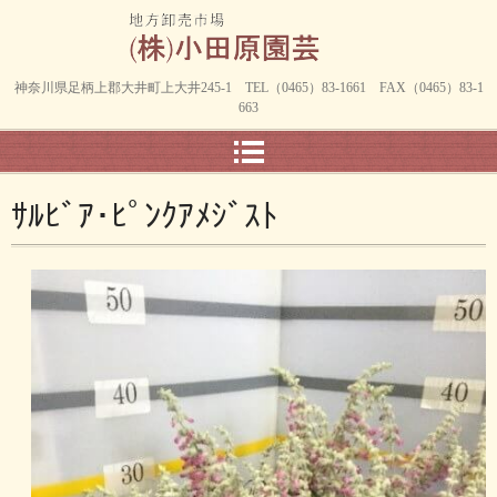
神奈川県足柄上郡大井町上大井245-1 TEL（0465）83-1661 FAX（0465）83-1
663
ｻﾙﾋﾞｱ･ﾋﾟﾝｸｱﾒｼﾞｽﾄ