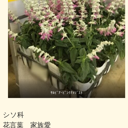
ｻﾙﾋﾞｱ･ﾋﾟﾝｸｱﾒｼﾞｽﾄ
シソ科
花言葉 家族愛