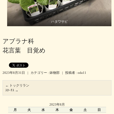
ハタワサビ
アブラナ科
花言葉 目覚め
2023年8月31日
|
カテゴリー :
鉢物部
|
投稿者 : oda11
←
トックリラン
ｽﾀｰﾁｽ
→
2023年8月
月
火
水
木
金
土
日