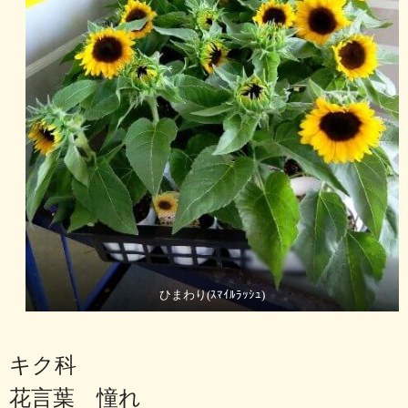
ひまわり(ｽﾏｲﾙﾗｯｼｭ)
キク科
花言葉 憧れ