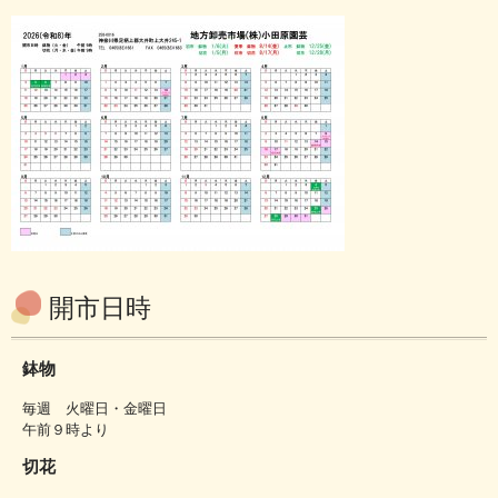
開市日時
鉢物
毎週 火曜日・金曜日
午前９時より
切花