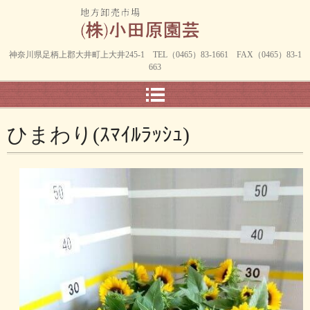
神奈川県足柄上郡大井町上大井245-1 TEL（0465）83-1661 FAX（0465）83-1
663
ひまわり(ｽﾏｲﾙﾗｯｼｭ)