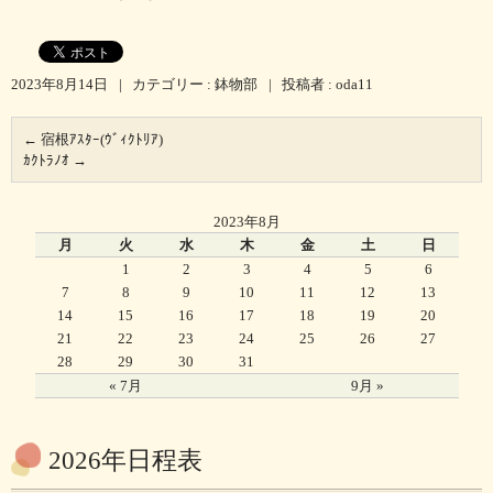
2023年8月14日
|
カテゴリー :
鉢物部
|
投稿者 : oda11
←
宿根ｱｽﾀｰ(ｳﾞｨｸﾄﾘｱ)
ｶｸﾄﾗﾉｵ
→
2023年8月
月
火
水
木
金
土
日
1
2
3
4
5
6
7
8
9
10
11
12
13
14
15
16
17
18
19
20
21
22
23
24
25
26
27
28
29
30
31
« 7月
9月 »
2026年日程表