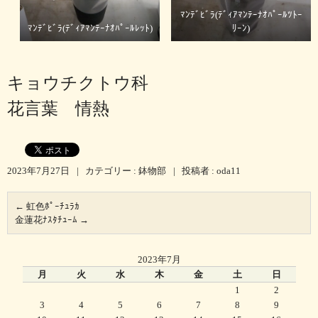
ﾏﾝﾃﾞﾋﾞﾗ(ﾃﾞｨｱﾏﾝﾃｰﾅｵﾊﾟｰﾙﾂﾄｰ
ﾏﾝﾃﾞﾋﾞﾗ(ﾃﾞｨｱﾏﾝﾃｰﾅｵﾊﾟｰﾙﾚｯﾄ)
ﾘｰﾝ)
キョウチクトウ科
花言葉 情熱
2023年7月27日
|
カテゴリー :
鉢物部
|
投稿者 : oda11
←
虹色ﾎﾟｰﾁｭﾗｶ
金蓮花ﾅｽﾀﾁｭｰﾑ
→
2023年7月
月
火
水
木
金
土
日
1
2
3
4
5
6
7
8
9