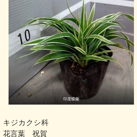
印度蝶蘭
キジカクシ科
花言葉 祝賀