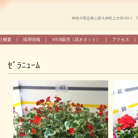
神奈川県足柄上郡大井町上大井245-1 TEL（0
社概要
採用情報
WEB販売（花きネット）
アクセス
ｾﾞﾗﾆｭｰﾑ