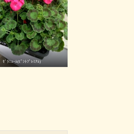
ｾﾞﾗﾆｭｰﾑ(ﾋﾟﾝﾄﾌﾟﾚﾐｱﾑ)