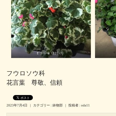
ｾﾞﾗﾆｭｰﾑ（ｶﾗﾘｰﾌ）
フウロソウ科
花言葉 尊敬、信頼
2023年7月4日
|
カテゴリー :
鉢物部
|
投稿者 : oda11