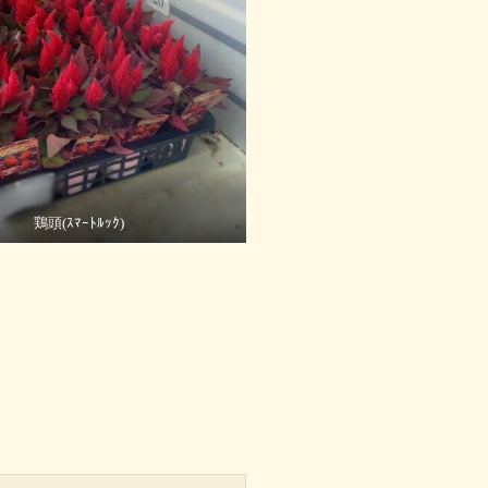
鶏頭(ｽﾏｰﾄﾙｯｸ)