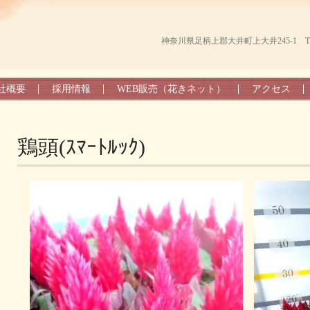
神奈川県足柄上郡大井町上大井245-1 TEL（0
社概要
採用情報
WEB販売（花きネット）
アクセス
鶏頭(ｽﾏｰﾄﾙｯｸ)