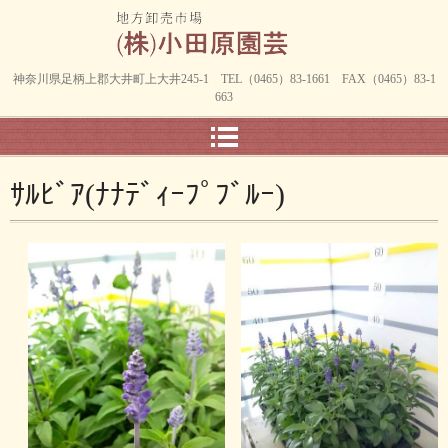
神奈川県足柄上郡大井町上大井245-1 TEL（0465）83-1661 FAX（0465）83-1
663
ｻﾙﾋﾞｱ(ﾅﾅﾃﾞｨｰﾌﾟﾌﾞﾙｰ)