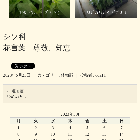
ｻﾙﾋﾞｱ(ﾅﾅﾃﾞｨｰﾌﾟﾌﾞﾙｰ)
ｻﾙﾋﾞｱ(ﾅﾅﾃﾞｨｰﾌﾟﾌﾞﾙｰ)
シソ科
花言葉 尊敬、知恵
2023年5月23日
|
カテゴリー :
鉢物部
|
投稿者 : oda11
←
姫睡蓮
ｶﾝﾊﾟﾆｭﾗ
→
2023年5月
月
火
水
木
金
土
日
1
2
3
4
5
6
7
8
9
10
11
12
13
14