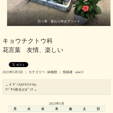
日々草 変わり咲きアソート
キョウチクトウ科
花言葉 友情、楽しい
2023年5月3日
|
カテゴリー :
鉢物部
|
投稿者 : oda11
←
ｶﾞｻﾞﾆｱ(ｶﾅﾘｱｽﾏｲﾙ)
ｱｼﾞｻｲ(歌合せ)ﾋﾟﾝｸ
→
2023年5月
月
火
水
木
金
土
日