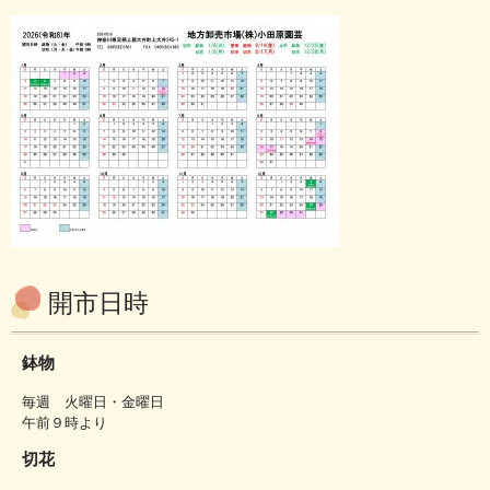
開市日時
鉢物
毎週 火曜日・金曜日
午前９時より
切花