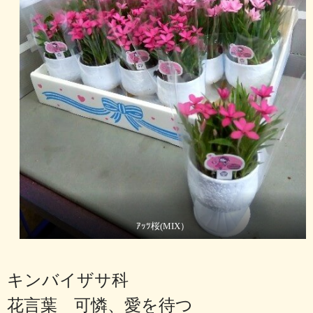
ｱｯﾂ桜(MIX）
キンバイザサ科
花言葉 可憐、愛を待つ