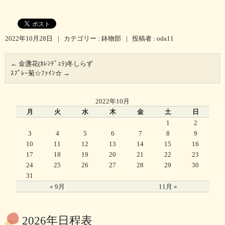
2022年10月28日
|
カテゴリー :
鉢物部
|
投稿者 : oda11
←
金盞花(ｶﾚﾝﾃﾞｭﾗ)冬しらず
ｽﾌﾟﾚｰ菊☆ﾌｧｲﾝ☆
→
2022年10月
月
火
水
木
金
土
日
1
2
3
4
5
6
7
8
9
10
11
12
13
14
15
16
17
18
19
20
21
22
23
24
25
26
27
28
29
30
31
« 9月
11月 »
2026年日程表