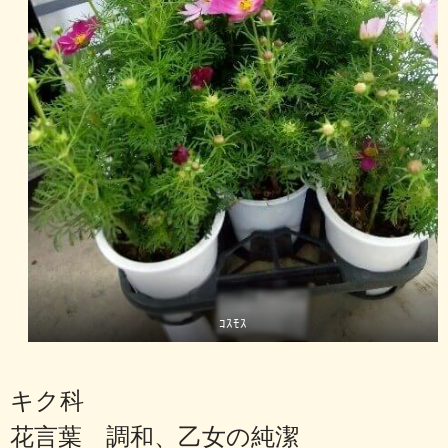
ｺｽﾓｽ
キク科
花言葉 調和、乙女の純潔