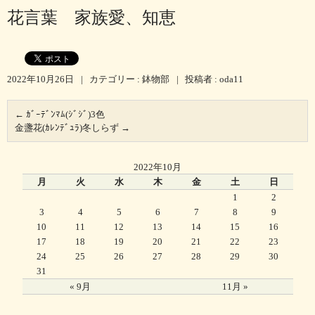
花言葉 家族愛、知恵
2022年10月26日
|
カテゴリー :
鉢物部
|
投稿者 : oda11
←
ｶﾞｰﾃﾞﾝﾏﾑ(ｼﾞｼﾞ)3色
金盞花(ｶﾚﾝﾃﾞｭﾗ)冬しらず
→
2022年10月
月
火
水
木
金
土
日
1
2
3
4
5
6
7
8
9
10
11
12
13
14
15
16
17
18
19
20
21
22
23
24
25
26
27
28
29
30
31
« 9月
11月 »