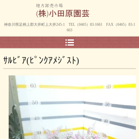
神奈川県足柄上郡大井町上大井245-1 TEL（0465）83-1661 FAX（0465）83-1
663
ｻﾙﾋﾞｱ(ﾋﾟﾝｸｱﾒｼﾞｽﾄ)