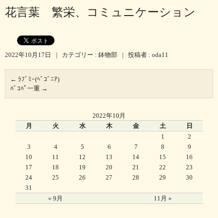
花言葉 繁栄、コミュニケーション
2022年10月17日
|
カテゴリー :
鉢物部
|
投稿者 : oda11
←
ﾗﾌﾞﾐｰ(ﾍﾞｺﾞﾆｱ)
ﾊﾞｺﾊﾟ一重
→
2022年10月
月
火
水
木
金
土
日
1
2
3
4
5
6
7
8
9
10
11
12
13
14
15
16
17
18
19
20
21
22
23
24
25
26
27
28
29
30
31
« 9月
11月 »