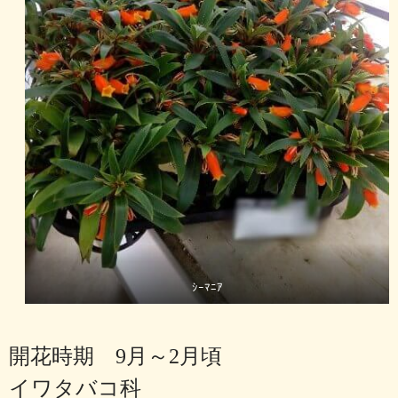
ｼｰﾏﾆｱ
開花時期 9月～2月頃
イワタバコ科