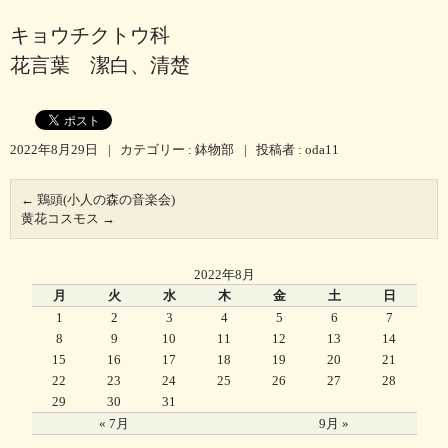
キョウチクトウ科
花言葉 潔白、清楚
2022年8月29日
|
カテゴリー :
鉢物部
|
投稿者 : oda11
←
鶏頭(小人の森の音楽会)
黄花コスモス
→
2022年8月
月
火
水
木
金
土
日
1
2
3
4
5
6
7
8
9
10
11
12
13
14
15
16
17
18
19
20
21
22
23
24
25
26
27
28
29
30
31
« 7月
9月 »