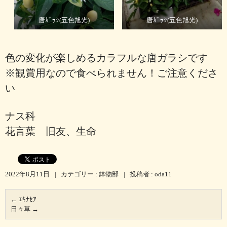
唐ｶﾞﾗｼ(五色旭光)
唐ｶﾞﾗｼ(五色旭光)
色の変化が楽しめるカラフルな唐ガラシです
※観賞用なので食べられません！ご注意くださ
い
ナス科
花言葉 旧友、生命
2022年8月11日
|
カテゴリー :
鉢物部
|
投稿者 : oda11
←
ｴｷﾅｾｱ
日々草
→