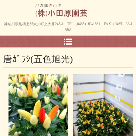
神奈川県足柄上郡大井町上大井245-1 TEL（0465）83-1661 FAX（0465）83-1
663
唐ｶﾞﾗｼ(五色旭光)