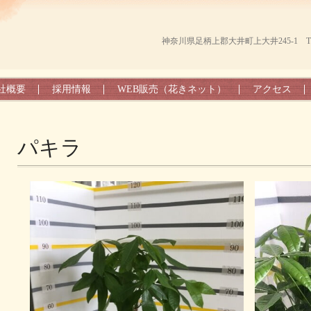
神奈川県足柄上郡大井町上大井245-1 TEL（0
社概要
採用情報
WEB販売（花きネット）
アクセス
パキラ