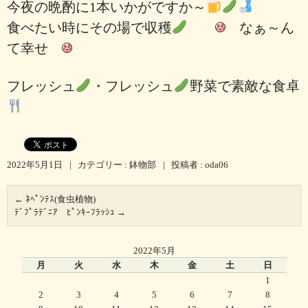
今夜の晩酌に1本いかがですか～
食べたい時にその場で収穫
なぁ～ん
て幸せ
フレッシュ
・フレッシュ
野菜で素敵な食卓
2022年5月1日
|
カテゴリー :
鉢物部
|
投稿者 : oda06
←
ﾈﾍﾟﾝﾃｽ(食虫植物)
ﾃﾞﾌﾟﾗﾃﾞﾆｱ ﾋﾟﾝｷｰﾌﾗｯｼｭ
→
2022年5月
月
火
水
木
金
土
日
1
2
3
4
5
6
7
8