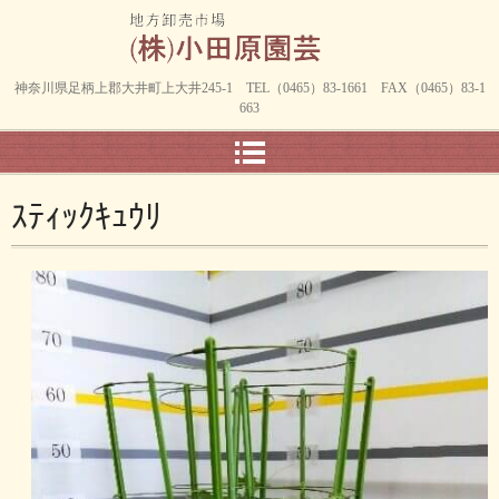
神奈川県足柄上郡大井町上大井245-1 TEL（0465）83-1661 FAX（0465）83-1
663
ｽﾃｨｯｸｷｭｳﾘ