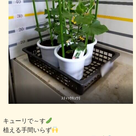
ｽﾃｨｯｸｷｭｳﾘ
キューリで～す
植える手間いらず