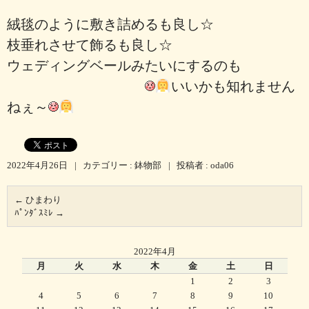
絨毯のように敷き詰めるも良し☆
枝垂れさせて飾るも良し☆
ウェディングベールみたいにするのも
いいかも知れません
ねぇ～
2022年4月26日
|
カテゴリー :
鉢物部
|
投稿者 : oda06
←
ひまわり
ﾊﾟﾝﾀﾞｽﾐﾚ
→
2022年4月
月
火
水
木
金
土
日
1
2
3
4
5
6
7
8
9
10