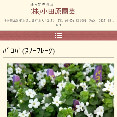
神奈川県足柄上郡大井町上大井245-1 TEL（0465）83-1661 FAX（0465）83-1
663
ﾊﾞｺﾊﾟ(ｽﾉｰﾌﾚｰｸ)