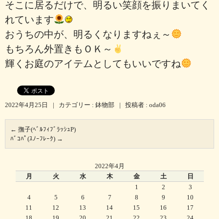
そこに居るだけで、明るい笑顔を振りまいてく
れています
おうちの中が、明るくなりますねぇ～
もちろん外置きもＯＫ～
輝くお庭のアイテムとしてもいいですね
2022年4月25日
|
カテゴリー :
鉢物部
|
投稿者 : oda06
←
撫子(ﾍﾞﾙﾌｨﾌﾞﾗｯｼｭP)
ﾊﾞｺﾊﾟ(ｽﾉｰﾌﾚｰｸ)
→
2022年4月
月
火
水
木
金
土
日
1
2
3
4
5
6
7
8
9
10
11
12
13
14
15
16
17
18
19
20
21
22
23
24