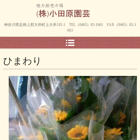
神奈川県足柄上郡大井町上大井245-1 TEL（0465）83-1661 FAX（0465）83-1
663
ひまわり