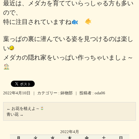
最近は、メダカを育てていらっしゃる方も多い
ので、
特に注目されていますね
葉っぱの裏に潜んでいる姿を見つけるのは楽し
い
メダカの隠れ家をいっぱい作っちゃいましょ～
2022年4月10日
|
カテゴリー :
鉢物部
|
投稿者 : oda06
←
お花を植えよ～
青い花
→
2022年4月
月
火
水
木
金
土
日