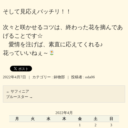
そして見応えバッチリ！！
次々と咲かせるコツは、終わった花を摘んであ
げることです☆
愛情を注げば、素直に応えてくれる♪
花っていいねぇ～
2022年4月7日
|
カテゴリー :
鉢物部
|
投稿者 : oda06
←
サフィニア
ブルースター
→
2022年4月
月
火
水
木
金
土
日
1
2
3