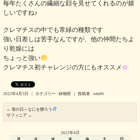
毎年たくさんの繊細な顔を見せてくれるのが嬉
しいですね♪
クレマチスの中でも常緑の種類です
強い日差しは苦手なんですが、他の仲間たちよ
り乾燥には
ちょっと強い
クレマチス初チャレンジの方にもオススメ
☆
2022年4月5日
|
カテゴリー :
鉢物部
|
投稿者 : oda06
←
母の日～なにを贈ろう
サフィニア
→
2022年4月
月
火
水
木
金
土
日