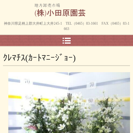
神奈川県足柄上郡大井町上大井245-1 TEL（0465）83-1661 FAX（0465）83-1
663
ｸﾚﾏﾁｽ(ｶｰﾄﾏﾆｰｼﾞｮｰ)