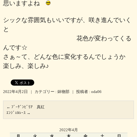
思いますよね
シックな雰囲気もいいですが、咲き進んでいく
と
花色が変わってくる
んです☆
さぁ～て、どんな色に変化するんでしょうか
楽しみ、楽しみ♪
2022年4月2日
|
カテゴリー :
鉢物部
|
投稿者 : oda06
←
ﾌﾞｰｹﾞﾝﾋﾞﾘｱ 真紅
ｴﾝｼﾞｪﾙﾚｰｽ
→
2022年4月
月
火
水
木
金
土
日