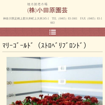
神奈川県足柄上郡大井町上大井245-1 TEL（0465）83-1661 FAX（0465）83-1
663
ﾏﾘｰｺﾞｰﾙﾄﾞ（ｽﾄﾛﾍﾞﾘﾌﾞﾛﾝﾄﾞ）