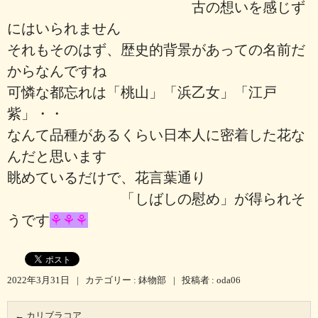
古の想いを感じず
にはいられません
それもそのはず、歴史的背景があっての名前だ
からなんですね
可憐な都忘れは「桃山」「浜乙女」「江戸
紫」・・
なんて品種があるくらい日本人に密着した花な
んだと思います
眺めているだけで、花言葉通り
「しばしの慰め」が得られそ
うです
⚘⚘⚘
2022年3月31日
|
カテゴリー :
鉢物部
|
投稿者 : oda06
←
カリブラコア