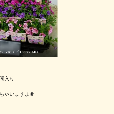
ｶﾘﾌﾞﾗｺｱ･ﾀﾞﾌﾞﾙﾃｨﾌｫｼｰMIX
仲間入り
れちゃいますよ❀