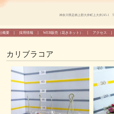
神奈川県足柄上郡大井町上大井245-1 TEL（0
社概要
採用情報
WEB販売（花きネット）
アクセス
カリブラコア