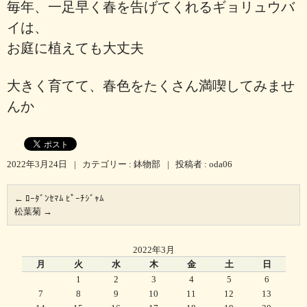
毎年、一足早く春を告げてくれるギョリュウバ
イは、
お庭に植えても大丈夫
大きく育てて、春色をたくさん満喫してみませ
んか
2022年3月24日
|
カテゴリー :
鉢物部
|
投稿者 : oda06
←
ﾛｰﾀﾞﾝｾﾏﾑ ﾋﾟｰﾁｼﾞｬﾑ
松葉菊
→
2022年3月
月
火
水
木
金
土
日
1
2
3
4
5
6
7
8
9
10
11
12
13