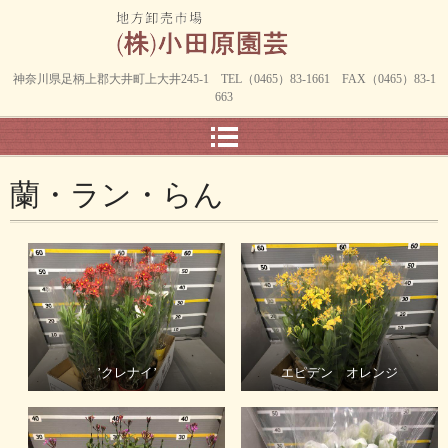
神奈川県足柄上郡大井町上大井245-1 TEL（0465）83-1661 FAX（0465）83-1
663
蘭・ラン・らん
’クレナイ’
エピデン オレンジ