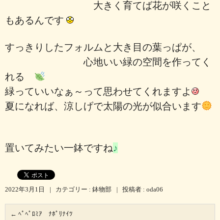
大きく育てば花が咲くこと
もあるんです
すっきりしたフォルムと大き目の葉っぱが、
心地いい緑の空間を作ってく
れる
緑っていいなぁ～って思わせてくれますよ
夏になれば、涼しげで太陽の光が似合います
置いてみたい一鉢ですね
♪
2022年3月1日
|
カテゴリー :
鉢物部
|
投稿者 : oda06
←
ﾍﾟﾍﾟﾛﾐｱ ﾅﾎﾟﾘﾅｲﾂ