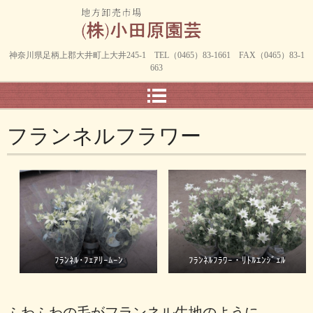
神奈川県足柄上郡大井町上大井245-1 TEL（0465）83-1661 FAX（0465）83-1
663
フランネルフラワー
ﾌﾗﾝﾈﾙ･ﾌｪｱﾘｰﾑｰﾝ
ﾌﾗﾝﾈﾙﾌﾗﾜｰ・ﾘﾄﾙｴﾝｼﾞｪﾙ
ふわふわの毛がフランネル生地のように