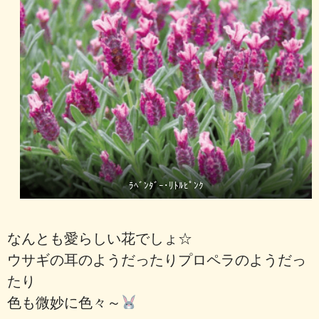
ﾗﾍﾞﾝﾀﾞｰ･ﾘﾄﾙﾋﾟﾝｸ
なんとも愛らしい花でしょ☆
ウサギの耳のようだったりプロペラのようだっ
たり
色も微妙に色々～