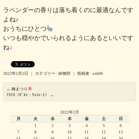
ラベンダーの香りは落ち着くのに最適なんです
よね
♪
おうちにひとつ
いつも穏やかでいられるようにあるといいです
ね
♪
2022年2月2日
|
カテゴリー :
鉢物部
|
投稿者 : oda06
←
梅まつり
ｱﾈﾓﾈ（ﾎﾟﾙﾄ・ﾁｮｺﾚｰﾄ）
→
2022年2月
月
火
水
木
金
土
日
1
2
3
4
5
6
7
8
9
10
11
12
13
14
15
16
17
18
19
20