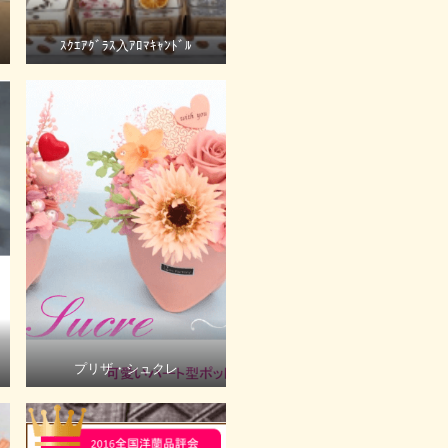
ｽｸｴｱｸﾞﾗｽ入ｱﾛﾏｷｬﾝﾄﾞﾙ
プリザ・シュクレ