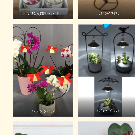
ｸﾞﾗｽ入ｱﾛﾏｷｬﾝﾄﾞﾙ
ﾊﾝｷﾞﾝｸﾞｱｲｱﾝ
バレンタイン
ｱｼﾞｱﾝ･ﾌﾟﾗﾝﾂ