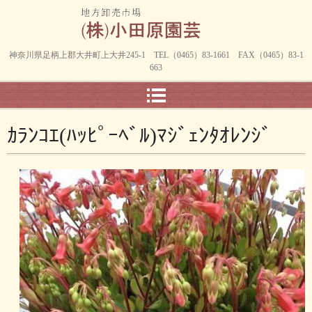
神奈川県足柄上郡大井町上大井245-1 TEL（0465）83-1661 FAX（0465）83-1
663
ｶﾗﾝｺｴ(ﾊｯﾋﾟｰﾍﾞﾙ)ﾏｼﾞｪﾝﾀｵﾚﾝｼﾞ