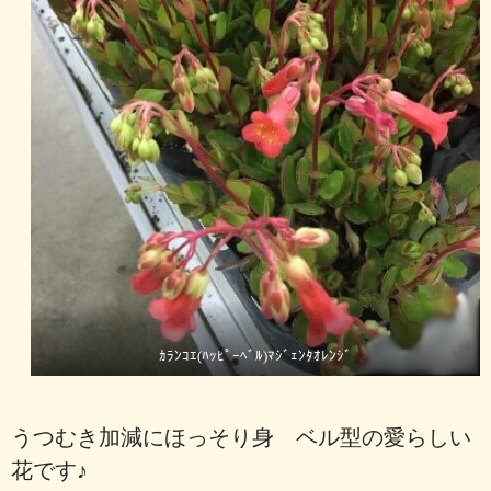
ｶﾗﾝｺｴ(ﾊｯﾋﾟｰﾍﾞﾙ)ﾏｼﾞｪﾝﾀｵﾚﾝｼﾞ
うつむき加減にほっそり身 ベル型の愛らしい
花です♪