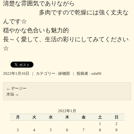
清楚な雰囲気でありながら
多肉ですので乾燥には強く丈夫な
んです☆
穏やかな色合いも魅力的
長～く愛して、生活の彩りにしてみてください
☆
2022年1月16日
|
カテゴリー :
鉢物部
|
投稿者 : oda06
←
デージー
水仙
→
2022年1月
月
火
水
木
金
土
日
1
2
3
4
5
6
7
8
9