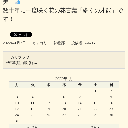
夫
数十年に一度咲く花の花言葉「多くの才能」で
す！
2022年1月7日
|
カテゴリー :
鉢物部
|
投稿者 : oda06
←
カリフラワー
ｸﾓﾏ草(紅白咲き)
→
2022年1月
月
火
水
木
金
土
日
1
2
3
4
5
6
7
8
9
10
11
12
13
14
15
16
17
18
19
20
21
22
23
24
25
26
27
28
29
30
31
« 12月
2月 »