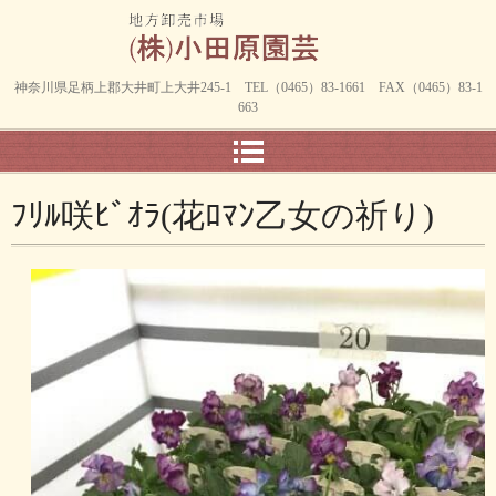
神奈川県足柄上郡大井町上大井245-1 TEL（0465）83-1661 FAX（0465）83-1
663
ﾌﾘﾙ咲ﾋﾞｵﾗ(花ﾛﾏﾝ乙女の祈り)