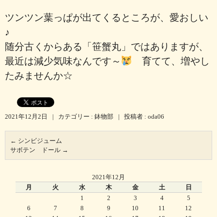
ツンツン葉っぱが出てくるところが、愛おしい
♪
随分古くからある「笹蟹丸」ではありますが、
最近は減少気味なんです～
育てて、増やし
たみませんか☆
2021年12月2日
|
カテゴリー :
鉢物部
|
投稿者 : oda06
←
シンビジューム
サボテン ドール
→
2021年12月
月
火
水
木
金
土
日
1
2
3
4
5
6
7
8
9
10
11
12