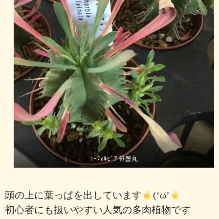
ﾕｰﾌｫﾙﾋﾞｱ 笹蟹丸
頭の上に葉っぱを出しています
(‘ω’
初心者にも扱いやすい人気の多肉植物です