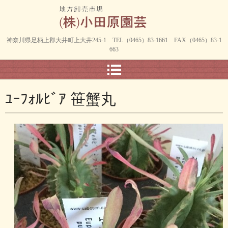
神奈川県足柄上郡大井町上大井245-1 TEL（0465）83-1661 FAX（0465）83-1
663
ﾕｰﾌｫﾙﾋﾞｱ 笹蟹丸