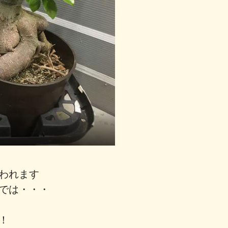
言われます
では・・・
！！