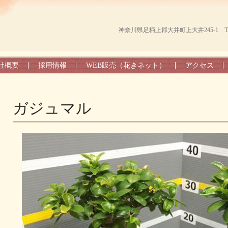
神奈川県足柄上郡大井町上大井245-1 TEL（0
社概要
採用情報
WEB販売（花きネット）
アクセス
ガジュマル