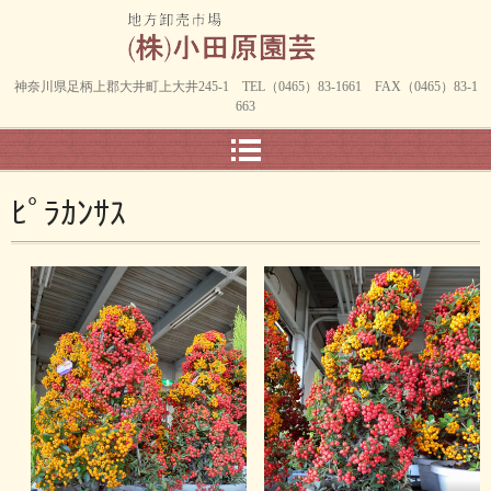
神奈川県足柄上郡大井町上大井245-1 TEL（0465）83-1661 FAX（0465）83-1
663
ﾋﾟﾗｶﾝｻｽ