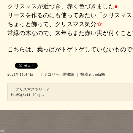
クリスマスが近づき、赤く色づきました
●
リースを作るのにも使ってみたい「クリスマス
ちょっと飾って、クリスマス気分
☆
常緑の木なので、来年もまた赤い実が付くこと
こちらは、葉っぱがトゲトゲしていないもので
2021年11月4日
|
カテゴリー :
鉢物部
|
投稿者 : oda06
←
クリスマスツリー☆
ﾁｮｺﾓｽ(ﾉｴﾙﾙｰｼﾞｭ)
→
ved.