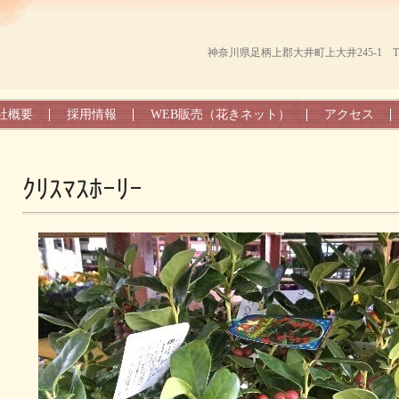
神奈川県足柄上郡大井町上大井245-1 TEL（0
社概要
採用情報
WEB販売（花きネット）
アクセス
ｸﾘｽﾏｽﾎｰﾘｰ