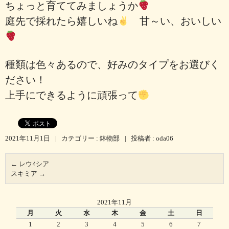
ちょっと育ててみましょうか
庭先で採れたら嬉しいね
甘～い、おいしい
種類は色々あるので、好みのタイプをお選びく
ださい！
上手にできるように頑張って
2021年11月1日
|
カテゴリー :
鉢物部
|
投稿者 : oda06
←
レウｨシア
スキミア
→
2021年11月
月
火
水
木
金
土
日
1
2
3
4
5
6
7