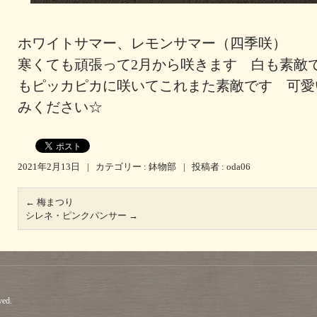
ホワイトサマー、レモンサマー（四季咲） 
寒くても頑張って2月から咲きます 白も素敵
もピッカピカに咲いてこれまた素敵です 可愛
みください☆
2021年2月13日
|
カテゴリー :
鉢物部
|
投稿者 : oda06
←
梅まつり
シレネ・ピンクパンサー
→
ved.