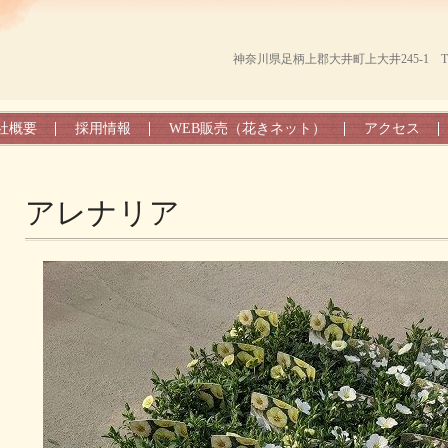
神奈川県足柄上郡大井町上大井245-1 TEL（0
社概要
採用情報
WEB販売（花きネット）
アクセス
アレナリア