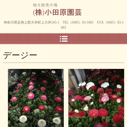
神奈川県足柄上郡大井町上大井245-1 TEL（0465）83-1661 FAX（0465）83-1
663
デージー