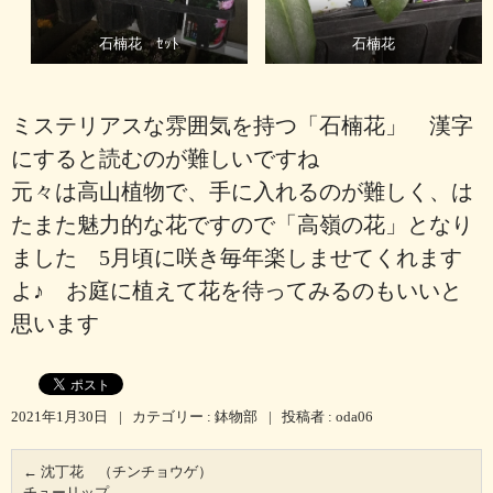
石楠花 ｾｯﾄ
石楠花
ミステリアスな雰囲気を持つ「石楠花」 漢字
にすると読むのが難しいですね
元々は高山植物で、手に入れるのが難しく、は
たまた魅力的な花ですので「高嶺の花」となり
ました 5月頃に咲き毎年楽しませてくれます
よ♪ お庭に植えて花を待ってみるのもいいと
思います
2021年1月30日
|
カテゴリー :
鉢物部
|
投稿者 : oda06
←
沈丁花 （チンチョウゲ）
チューリップ
→