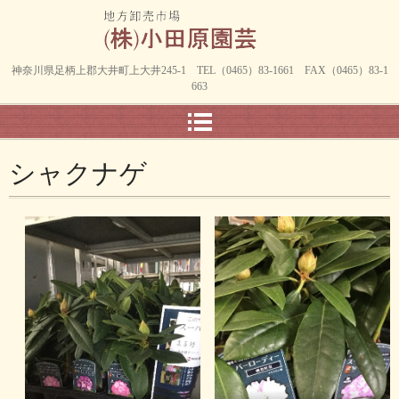
神奈川県足柄上郡大井町上大井245-1 TEL（0465）83-1661 FAX（0465）83-1
663
シャクナゲ