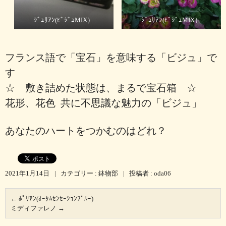
ｼﾞｭﾘｱﾝ(ﾋﾞｼﾞｭMIX）
ｼﾞｭﾘｱﾝ(ﾋﾞｼﾞｭMIX）
フランス語で「宝石」を意味する「ビジュ」で
す
☆ 敷き詰めた状態は、まるで宝石箱 ☆
花形、花色 共に不思議な魅力の「ビジュ」
あなたのハートをつかむのはどれ？
2021年1月14日
|
カテゴリー :
鉢物部
|
投稿者 : oda06
←
ﾎﾟﾘｱﾝ(ｵｰﾀﾑｾﾝｾｰｼｮﾝﾌﾞﾙｰ)
ミディファレノ
→