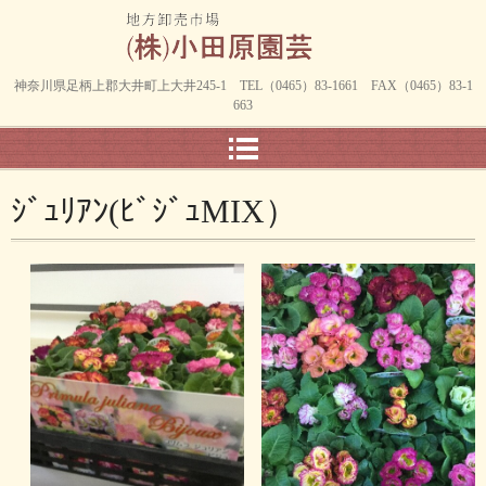
神奈川県足柄上郡大井町上大井245-1 TEL（0465）83-1661 FAX（0465）83-1
663
ｼﾞｭﾘｱﾝ(ﾋﾞｼﾞｭMIX）