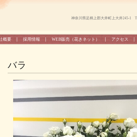
神奈川県足柄上郡大井町上大井245-1 TEL（0
社概要
採用情報
WEB販売（花きネット）
アクセス
バラ