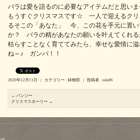
バラは愛を語るのに必要なアイテムだと思い
もうすぐクリスマスです☆ 一人で迎えるクリ
るそこの「あなた」 今、この花を手元に置い
か？ バラの精があなたの願いを叶えてくれ
枯らすことなく育ててみたら、幸せな愛情に溢
ね～♪ ガンバ！！
2020年12月11日
|
カテゴリー :
鉢物部
|
投稿者 : oda06
←
パンジー
クリスマスホーリー
→
ved.